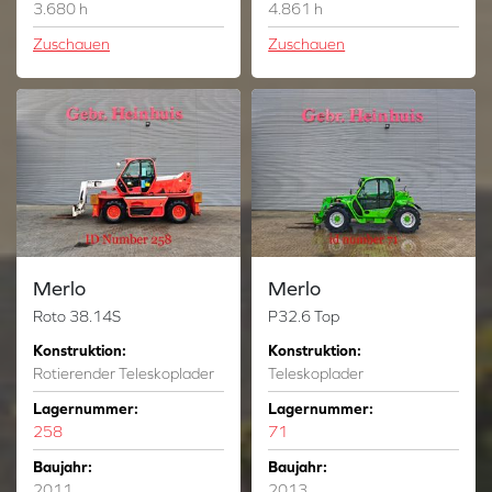
3.680 h
4.861 h
Zuschauen
Zuschauen
Merlo
Merlo
Roto 38.14S
P32.6 Top
Konstruktion:
Konstruktion:
Rotierender Teleskoplader
Teleskoplader
Lagernummer:
Lagernummer:
258
71
Baujahr:
Baujahr:
2011
2013