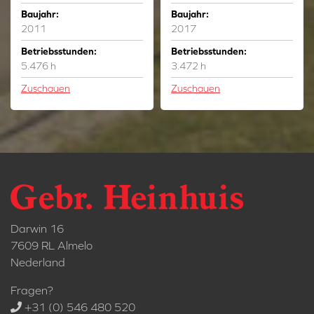
Baujahr:
Baujahr:
2011
2017
Betriebsstunden:
Betriebsstunden:
5.476 h
3.472 h
Zuschauen
Zuschauen
Darwin 16
7609 RL Almelo
Nederland
Fragen?
+31 (0) 546 480 520