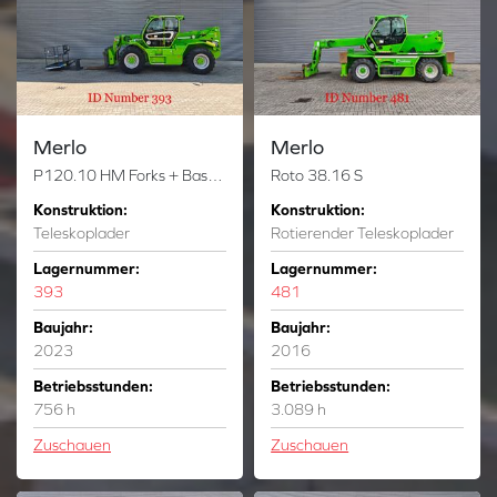
Merlo
Merlo
P120.10 HM Forks + Basket 750 Hours!
Roto 38.16 S
Konstruktion:
Konstruktion:
Teleskoplader
Rotierender Teleskoplader
Lagernummer:
Lagernummer:
393
481
Baujahr:
Baujahr:
2023
2016
Betriebsstunden:
Betriebsstunden:
756 h
3.089 h
Zuschauen
Zuschauen