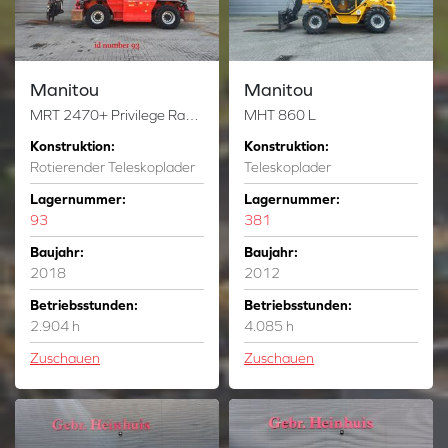
Manitou
Manitou
MRT 2470+ Privilege Radio Remote
MHT 860 L
Konstruktion:
Konstruktion:
Rotierender Teleskoplader
Teleskoplader
Lagernummer:
Lagernummer:
93
381
Baujahr:
Baujahr:
2018
2012
Betriebsstunden:
Betriebsstunden:
2.904 h
4.085 h
Zuschauen
Zuschauen