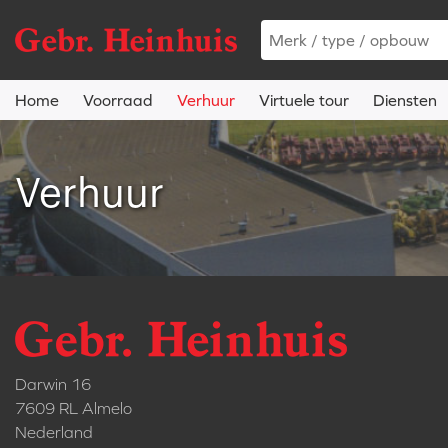
Home
Voorraad
Verhuur
Virtuele tour
Diensten
Verhuur
Darwin 16
7609 RL Almelo
Nederland