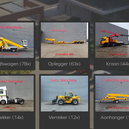
jfswagen (78x)
Oplegger (63x)
Kraan (44
rekker (14x)
Verreiker (12x)
Aanhanger (