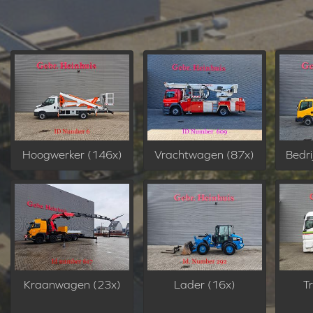
Hoogwerker (146x)
Vrachtwagen (87x)
Bedri
Kraanwagen (23x)
Lader (16x)
T