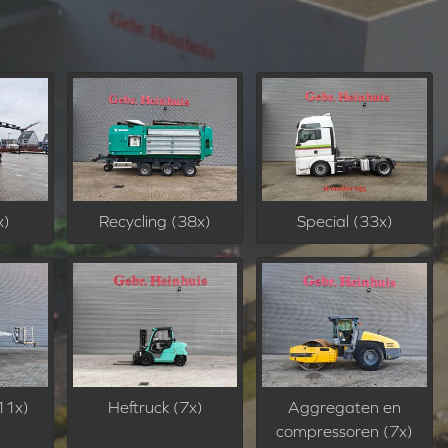
x)
Recycling (38x)
Special (33x)
11x)
Heftruck (7x)
Aggregaten en
compressoren (7x)