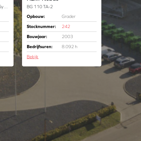
856C AWD 6x6 Trimble Laser System NL Machine!
BG 110 TA-2
Opbouw:
Grader
Stocknummer:
242
Bouwjaar:
2003
Bedrijfsuren:
8.092 h
Bekijk