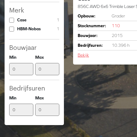
Merk
Opbouw:
Grader
Case
1
Stocknummer:
110
HBM-Nobas
1
Bouwjaar:
2015
Bedrijfsuren:
10.396 h
Bouwjaar
Bekijk
Min
Max
Bedrijfsuren
Min
Max